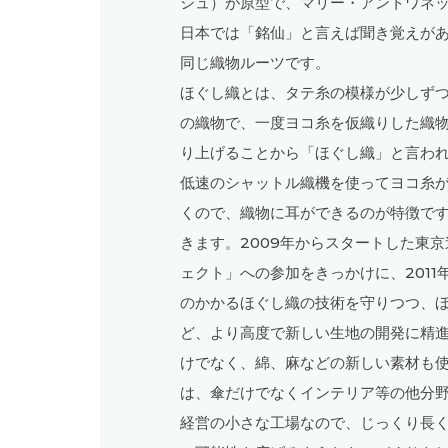
シュ）が原型で、マリー・アントワネ
日本では「銘仙」と言えば聞き覚えが
同じ織物ルーツです。
ほぐし織とは、タテ糸の模様が少しず
の織物で、一度ヨコ糸を仮織りした織
り上げることから「ほぐし織」と言わ
低速のシャットル織機を使ってヨコ糸
くので、織物に耳ができるのが特徴で
きます。2009年からスタートした東
ェクト」への参加をきっかけに、2011
のかかるほぐし織の技術を守りつつ、
ど、より高度で新しい生地の開発に精
けでなく、綿、麻などの新しい素材も
は、傘だけでなくインテリア等の他分
経営の小さな工場なので、じっくり長