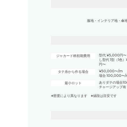
服地
・
インテリア地
・
傘
型代 ¥5,000
ジャカード柄初期費用
し型代 1型（1色）¥
円〜
¥50,000〜/m
タテ糸から作る場合
場合 100,000〜
ありダテの場合1
最小ロット
チャージアップ有
※密度により異なります ※値段は目安です