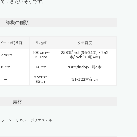
していきたいそうです。
織機の種類
ピート幅(釜口)
生地幅
タテ密度
100cm〜
258本/inch(96羽4本)・242
12.5cm
150cm
本/inch(90羽4本)
10cm
60cm
201本/inch(75羽4本)
53cm〜
ー
151~322本/inch
65cm
素材
コットン
・
リネン
・
ポリエステル