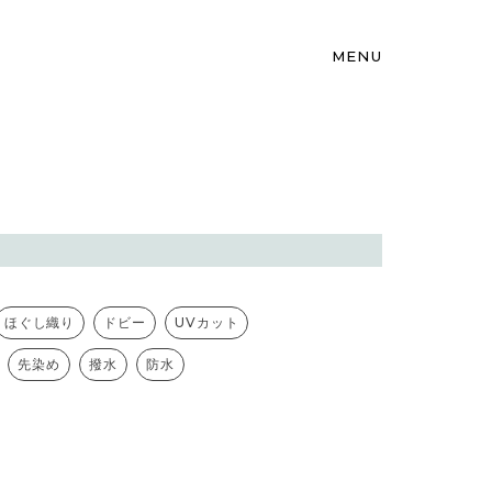
MENU
ほぐし織り
ドビー
UVカット
先染め
撥水
防水