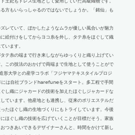
ット王妃もドレス生地として愛用していた高級織物です。
ある方もいらっしゃるのではないでしょうか。「銘仙」も
つズレていて、ぼかしたようなムラが優しい風合いが魅力
物に絵付けをしてからヨコ糸を外し、タテ糸をほぐして織
れています。
がタテ糸の端まで行き来しながらゆっくりと織り上げてい
す。この技法のおかげで両端まで生地として使うことがで
京造形大学との産学コラボ「フジヤマテキスタイルプロジ
年には自社ブランドharefuneをスタート。多工程で手間
ほぐし織にジャカードの技術を加えたほぐしジャカードな
進しています。他産地とも連携し、従来のポリエステルだ
使ったほぐし織の生地づくりにもトライしています。今後
野にほぐし織の技術を広げていくことが目標だそう。家族
くおつきあいできるデザイナーさんと、時間をかけて新し