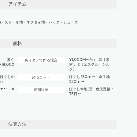
アイテム
地
・
ストール地
・
ネクタイ地
・
バッグ・シューズ
価格
円〜 ほぐ
¥1,000円〜/m 黒【素
ありダテで作る場合
18,000
材：ポリエステル、シル
ク】
 ほぐしの
ほぐし 180m〜 傘生地
経済ロット
/m
250m〜
0m〜 ※
ほぐし傘地 型・色決定後：
納期目安
75日〜
決算方法