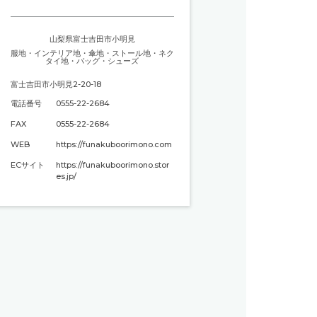
山梨県富士吉田市小明見
服地
・
インテリア地
・
傘地
・
ストール地
・
ネク
タイ地
・
バッグ・シューズ
富士吉田市小明見2-20-18
電話番号
0555-22-2684
FAX
0555-22-2684
WEB
https://funakuboorimono.com
ECサイト
https://funakuboorimono.stor
es.jp/