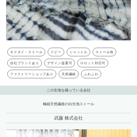
ネクタイ・ストール
ドビー
シャットル
ストール地
自社ブランドあり
デザイン提案可
小ロット対応可
ファクトリーショップあり
天然繊維
ふわふわ
この生地を織っている会社
極細天然繊維の白生地ストール
武藤 株式会社