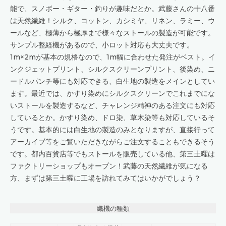
能で、スノボー・ギター・釣りが趣味だとか。武藤さんの十八番
は天然繊維！シルク、コットン、カシミヤ、リネン、ラミー、ウ
ールなど、極薄から極厚まで様々なストールの製造が可能です。
サンプル整経機があるので、小ロット対応も大丈夫です。
1m×2mが基本の規格なので、1m幅に合わせた発注がベスト。イ
ンクジェットプリント、シルクスクリーンプリント、後染め、ニ
ードルパンチ等にも対応できる、白生地の製造をメインとしてい
ます。最近では、かすり染めにシルクスクリーンでこれまでにな
いストールを製造するなど、チャレンジ精神のある注文にも対応
しているとか。かすり染め、ドロ染、草木染等も対応しているそ
うです。基本的には白生地の製造のみとなりますが、直接行って
アーカイブ等をご覧いただきながらご注文することもできるそう
です。都内百貨店等でもストールを販売している他、第三土曜は
ファクトリーショップもオープン！武藤の天然繊維が気になる
方、まずは第三土曜に工場を訪れてみてはいかがでしょう？
織機の種類