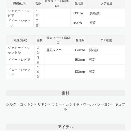
最大リピート幅(釜
織機(社内)
台数
生地幅
タテ密度
口)
ジャカード・レ
１
180cm
要相談
ピア
台
ドビー・シャッ
７
115cm
可変
トル
台
最大リピート幅(釜
織機(社外)
台数
生地幅
タテ密度
口)
ジャカード・シ
２
屏風65cm
130cm
要相談
ャットル
台
３
ドビー・レピア
150cm
可変
台
２
ドビー・シャッ
０
130cm
可変
トル
台
素材
シルク
・
コットン
・
リネン
・
ラミー
・
カシミヤ
・
ウール
・
レーヨン
・
キュプ
ラ
アイテム