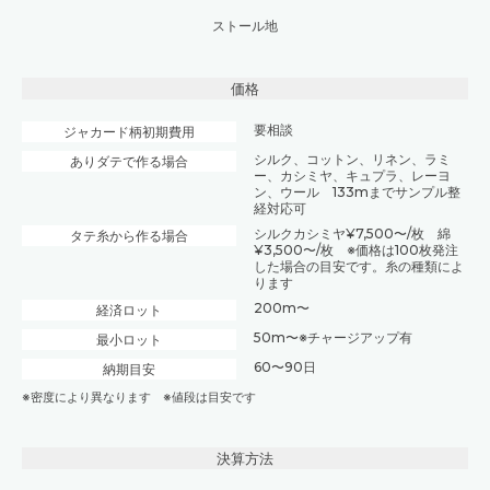
ストール地
価格
要相談
ジャカード柄初期費用
シルク、コットン、リネン、ラミ
ありダテで作る場合
ー、カシミヤ、キュプラ、レーヨ
ン、ウール 133mまでサンプル整
経対応可
シルクカシミヤ¥7,500〜/枚 綿
タテ糸から作る場合
¥3,500〜/枚 ※価格は100枚発注
した場合の目安です。糸の種類によ
ります
200m〜
経済ロット
50m〜※チャージアップ有
最小ロット
60〜90日
納期目安
※密度により異なります ※値段は目安です
決算方法