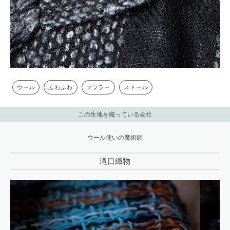
ウール
ふわふわ
マフラー
ストール
この生地を織っている会社
ウール使いの魔術師
滝口織物