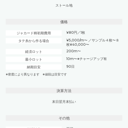
ストール地
価格
¥80円／1枚
ジャカード柄初期費用
¥5,000/m〜 ／サンプル４枚〜８
タテ糸から作る場合
枚¥40,000〜
200m〜
経済ロット
10m〜※チャージアップ有
最小ロット
90日
納期目安
※密度により異なります ※値段は目安です
決算方法
末日翌月末払い
その他