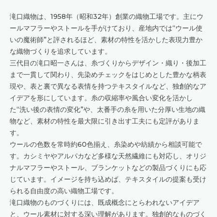
滝口織物は、1958年（昭和32年）創業の織物工場です。主にウ
ールマフラーやストールを手がけており、産地内では“ウール使
いの魔術師”と評されるほど、素材の特性を活かした表現力豊か
な織物づくりを追求しています。
三代目の滝口昭一さんは、糸づくりからデザイン・織り・後加工
まで一貫して関わり、先染めチェックをはじめとした豊かな柄表
現や、表と裏で異なる表情を持つテキスタイルなど、独創的なア
イデアを形にしています。糸の収縮率や風合い変化を活かし
た“洗い後の表情の変化”や、太番手の糸を用いた分厚い生地の織
物など、素材の特性を最大限に引き出す工夫にも定評がありま
す。
ウールの色数を常時約60色揃え、糸染めや紡績から相談可能で
す。カシミヤやアルパカなど多様な天然繊維にも対応し、オリジ
ナルマフラーやストール、ブランケットなどの製品づくりにも応
じています。イメージを持ち込めば、テキスタイルの提案も受け
られる自由度の高い織物工場です。
滝口織物のものづくりには、既成概念にとらわれないアイデア
と、ウール素材に対する深い理解があります。独創的なものづく