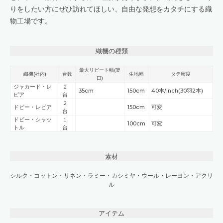
りをしたい方にぜひ訪れてほしい、自由な発想をカタチにする織
物工場です。
織機の種類
最大リピート幅(釜
織機(社内)
台数
生地幅
タテ密度
口)
ジャカード・レ
２
35cm
150cm
40本/inch(30羽2本)
ピア
台
２
ドビー・レピア
150cm
可変
台
ドビー・シャッ
１
100cm
可変
トル
台
素材
シルク
・
コットン
・
リネン
・
ラミー
・
カシミヤ
・
ウール
・
レーヨン
・
アクリ
ル
アイテム