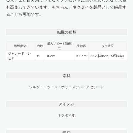
る人、また自分用だけでなくプレゼントに買い求める人など人気
も高まってきています。もちろん、ネクタイを製品として納品す
ることも可能です。
織機の種類
最大リピート幅(釜
織機(社内)
台数
生地幅
タテ密度
口)
ジャカード・レ
6
10cm
100cm
242本/inch(90羽4本)
ピア
素材
シルク
・
コットン
・
ポリエステル
・
アセテート
アイテム
ネクタイ地
価格