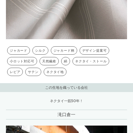
ジャカード
シルク
ジャカード柄
デザイン提案可
小ロット対応可
天然繊維
絹
ネクタイ・ストール
レピア
サテン
ネクタイ地
この生地を織っている会社
ネクタイ一筋50年！
滝口倉一