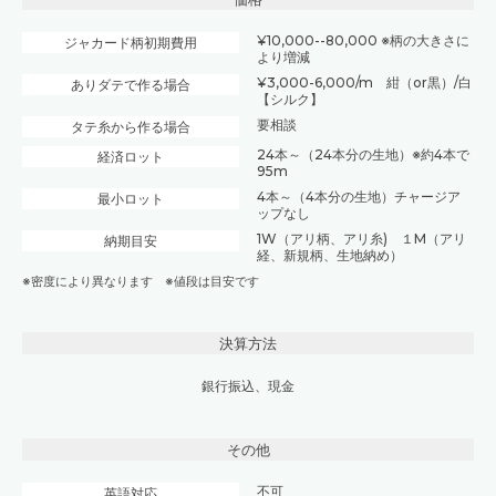
¥10,000--80,000 ※柄の大きさに
ジャカード柄初期費用
より増減
¥3,000-6,000/m 紺（or黒）/白
ありダテで作る場合
【シルク】
要相談
タテ糸から作る場合
24本～（24本分の生地）※約4本で
経済ロット
95m
4本～（4本分の生地）チャージア
最小ロット
ップなし
1W（アリ柄、アリ糸) １M（アリ
納期目安
経、新規柄、生地納め）
※密度により異なります ※値段は目安です
決算方法
銀行振込、現金
その他
不可
英語対応