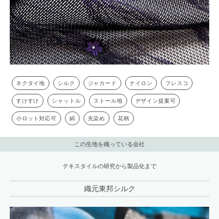
ネクタイ地
シルク
ジャカード
ナイロン
フレスコ
すけすけ
シャットル
ストール地
デザイン提案可
小ロット対応可
絹
先染め
花柄
この生地を織っている会社
テキスタイルの研究から製品化まで
織元東邦シルク