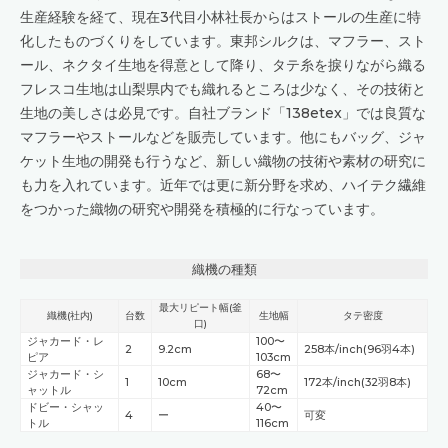
生産経験を経て、現在3代目小林社長からはストールの生産に特
化したものづくりをしています。東邦シルクは、マフラー、スト
ール、ネクタイ生地を得意として降り、タテ糸を捩りながら織る
フレスコ生地は山梨県内でも織れるところは少なく、その技術と
生地の美しさは必見です。自社ブランド「138etex」では良質な
マフラーやストールなどを販売しています。他にもバッグ、ジャ
ケット生地の開発も行うなど、新しい織物の技術や素材の研究に
も力を入れています。近年では更に新分野を求め、ハイテク繊維
をつかった織物の研究や開発を積極的に行なっています。
織機の種類
最大リピート幅(釜
織機(社内)
台数
生地幅
タテ密度
口)
ジャカード・レ
100〜
2
9.2cm
258本/inch(96羽4本)
ピア
103cm
ジャカード・シ
68〜
1
10cm
172本/inch(32羽8本)
ャットル
72cm
ドビー・シャッ
40〜
4
ー
可変
トル
116cm