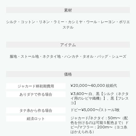
素材
シルク
・
コットン
・
リネン
・
ラミー
・
カシミヤ
・
ウール
・
レーヨン
・
ポリエ
ステル
アイテム
服地
・
ストール地
・
ネクタイ地
・
ハンカチ・タオル
・
バッグ・シューズ
価格
¥20,000〜60,000 紋紙代
ジャカード柄初期費用
¥3,600〜 白、黒【シルク（ネクタ
ありダテで作る場合
イ用のレピヤ織機）】、黒【フレス
コ】
ドビー¥5,000〜/ストール1枚
タテ糸から作る場合
ジャカード/ネクタイ：50m〜（配
経済ロット
色を分けるのは可能５配色まで）ド
ビー/マフラー：200m〜（ヨコ糸
はかえられる）