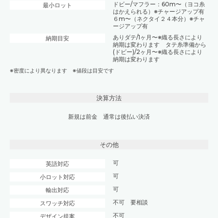
ドビー/マフラー：60m〜（ヨコ糸
最小ロット
はかえられる）※チャージアップ有
６m〜（ネクタイ２４本分）※チャ
ージアップ有
ありダテ/1ヶ月〜※織る長さにより
納期目安
納期は変わります タテ糸準備から
(ドビー)/2ヶ月〜※織る長さにより
納期は変わります
※密度により異なります ※値段は目安です
決算方法
新規は前金 通常は後払い決済
その他
可
英語対応
可
小ロット対応
可
輸出対応
不可 要相談
スワッチ対応
不可
デザイン提案