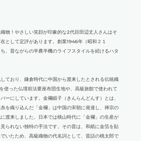
織物！やさしい笑顔が印象的な2代目田辺丈人さんはそ
在として定評があります。創業1946年（昭和２１
もち、昔ながらの半農半機のライフスタイルを続けるハタ
しており、
鎌倉時代に中国から渡来したとされる伝統織
術を使った仏壇前法要座布団生地や、高級旅館で使われて
カバーにしています。金襴緞子（きんらんどんす）とは、
箔糸を織り込んだ「金襴」は中国の宋朝に発達し、禅宗の
代に渡来しました。日本では桃山時代に「金襴」の生産が
は見られない独特の手法です。その昔は、和紙に金箔を貼
んでいたため、高級織物の代名詞として、昔話の桃太郎で