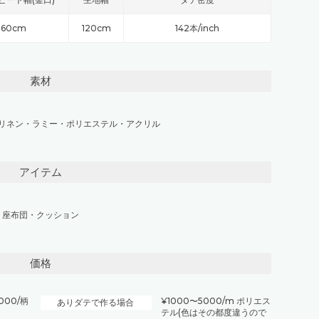
60cm
120cm
142本/inch
素材
リネン
・
ラミー
・
ポリエステル
・
アクリル
アイテム
座布団・クッション
価格
000/柄
¥1000〜5000/m ポリエス
ありダテで作る場合
テル(色はその都度違うので