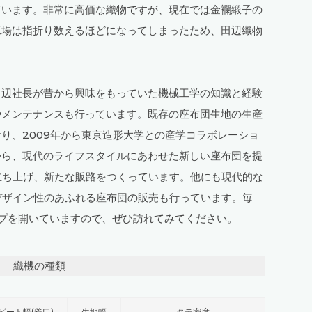
ています。非常に高価な織物ですが、現在では金襴緞子の
工場は指折り数えるほどになってしまったため、田辺織物
辺社長が昔から興味をもっていた機械工学の知識と経験
やメンテナンスも行っています。既存の座布団生地の生産
り、2009年から東京造形大学との産学コラボレーショ
から、現代のライフスタイルにあわせた新しい座布団を提
」を立ち上げ、新たな販路をつくっています。他にも現代的な
デザイン性のあふれる座布団の販売も行っています。毎
プを開いていますので、ぜひ訪れてみてください。
織機の種類
ピート幅(釜口)
生地幅
タテ密度