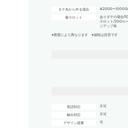
¥2000〜10000
タテ糸から作る場合
ありダテの場合/1
最小ロット
小ロット/200ｍ
ジアップ有
※密度により異なります ※値段は目安です
不可
英語対応
不可
輸出対応
可
デザイン提案