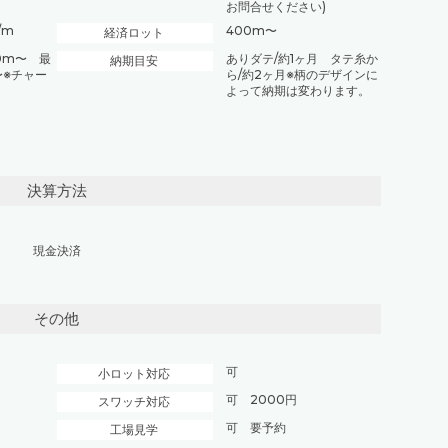
お問合せください)
/m
400m〜
経済ロット
0m〜 最
ありダテ/約1ヶ月 タテ糸か
納期目安
〜※チャー
ら/約2ヶ月※柄のデザインに
よって納期は変わります。
決算方法
現金決済
その他
可
小ロット対応
可 2000円
スワッチ対応
可 要予約
工場見学