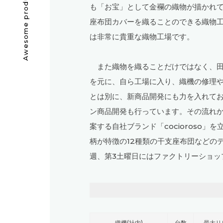
も「お宝」として金襴の織物が描かれ
座布団カバーを織ることのできる織物
は非常に貴重な織物工場です。
また織物を織ることだけではなく、田
を元に、自ら工場に入り、織機の修理
とは別に、新商品開発にも力を入れてお
ン商品開発も行っています。その流れ
案する自社ブランド「cocioroso
柄が特徴の12種類の干支座布団などの
週、第3土曜日にはファクトリーショッ
織機(社内)
台数
最大リ