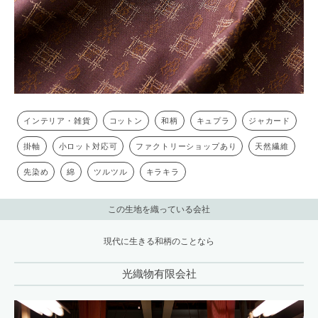
インテリア・雑貨
コットン
和柄
キュプラ
ジャカード
掛軸
小ロット対応可
ファクトリーショップあり
天然繊維
先染め
綿
ツルツル
キラキラ
この生地を織っている会社
現代に生きる和柄のことなら
光織物有限会社