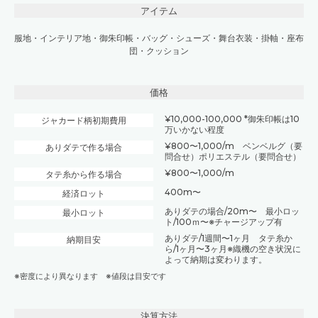
アイテム
服地
・
インテリア地
・
御朱印帳
・
バッグ・シューズ
・
舞台衣装
・
掛軸
・
座布
団・クッション
価格
¥10,000-100,000 *御朱印帳は10
ジャカード柄初期費用
万いかない程度
¥800〜1,000/m ベンベルグ（要
ありダテで作る場合
問合せ）ポリエステル（要問合せ）
¥800〜1,000/m
タテ糸から作る場合
400m〜
経済ロット
ありダテの場合/20m〜 最小ロッ
最小ロット
ト/100ｍ〜※チャージアップ有
ありダテ/1週間〜1ヶ月 タテ糸か
納期目安
ら/1ヶ月〜3ヶ月※織機の空き状況に
よって納期は変わります。
※密度により異なります ※値段は目安です
決算方法