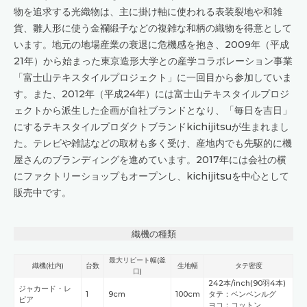
物を追求する光織物は、主に掛け軸に使われる表装裂地や和雑
貨、雛人形に使う金襴緞子などの複雑な和柄の織物を得意として
います。地元の地場産業の衰退に危機感を抱き、2009年（平成
21年）から始まった東京造形大学との産学コラボレーション事業
「富士山テキスタイルプロジェクト」に一回目から参加していま
す。また、2012年（平成24年）には富士山テキスタイルプロジ
ェクトから派生した企画が自社ブランドとなり、「毎日を吉日」
にするテキスタイルプロダクトブランドkichijitsuが生まれまし
た。テレビや雑誌などの取材も多く受け、産地内でも先駆的に機
屋さんのブランディングを進めています。2017年には会社の横
にファクトリーショップもオープンし、kichijitsuを中心として
販売中です。
織機の種類
最大リピート幅(釜
織機(社内)
台数
生地幅
タテ密度
口)
242本/inch(90羽4本)
ジャカード・レ
1
9cm
100cm
タテ：ベンベンルグ
ピア
ヨコ：コットン