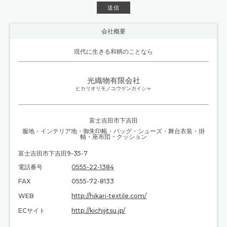
会社概要
現代に生きる和柄のことなら
光織物有限会社
ヒカリオリモノユウゲンガイシャ
富士吉田市下吉田
服地
・
インテリア地
・
御朱印帳
・
バッグ・シューズ
・
舞台衣装
・
掛
軸
・
座布団・クッション
富士吉田市下吉田9-35-7
電話番号
0555-22-1384
FAX
0555-72-8133
WEB
http://hikari-textile.com/
ECサイト
http://kichijitsu.jp/