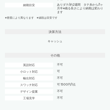
ありダテ/約2週間 タテ糸から/1ヶ
納期目安
月半※織る長さにより納期は変わり
ます
※密度により異なります ※値段は目安です
決算方法
キャッシュ
その他
不可
英語対応
可
小ロット対応
不可
輸出対応
可 1500円/1点
スワッチ対応
不可
デザイン提案
不可
工場見学