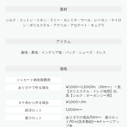
素材
シルク
・
コットン
・
リネン
・
ラミー
・
カシミヤ
・
ウール
・
レーヨン
・
ナイロ
ン
・
ポリエステル
・
アクリル
・
アセテート
・
キュプラ
アイテム
服地
・
裏地
・
インテリア地
・
バッグ・シューズ
・
ドレス
価格
ジャカード柄初期費用
¥1,000〜1,200/m （10m〜）＊黒
ありダテで作る場合
【ポリエステル：ドレス地用】白、
黒【シルク：オーガンジー用】
¥1,000〜/m
タテ糸から作る場合
1,000m〜
経済ロット
ありダテの場合/10m〜 最小ロッ
最小ロット
ト/10ｍ(見本整経)〜※チャージアッ
プ有