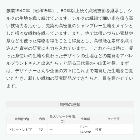
創業1940年（昭和15年）、80年以上続く織物技術を継承し、シ
ルクの生地を織り続けています。シルクの繊細で細い糸を扱う高
い技術力を活かし、先染め高密度のシャンブレー生地をメインと
した様々な織物を織っています。また、他では扱いづらい素材や
糸などを使った織物を織ることも得意とし、高機能な素材を織り
込んだ資材の研究にも力を入れています。「これからは特に、凝
った糸使いの生地や変わったデザインの生地などの開発をアパレ
ルブランドさんと出来たら」と語る三代目の小山田社長。まず
は、デザイナーさんや企画の方々にこれまで開発した生地をご覧
いただき、新しい織物の研究開発ができたらと、目を輝かせてい
ます。
織機の種類
最大リピート幅(釜
織機(社内)
台数
生地幅
タテ密度
口)
112〜
ドビー・レピア
18
ー
可変
145cm