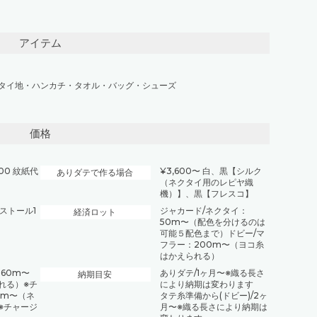
アイテム
タイ地
・
ハンカチ・タオル
・
バッグ・シューズ
価格
000 紋紙代
¥3,600〜 白、黒【シルク
ありダテで作る場合
（ネクタイ用のレピヤ織
機）】、黒【フレスコ】
/ストール1
ジャカード/ネクタイ：
経済ロット
50m〜（配色を分けるのは
可能５配色まで）ドビー/マ
フラー：200m〜（ヨコ糸
はかえられる）
60m〜
ありダテ/1ヶ月〜※織る長さ
納期目安
れる）※チ
により納期は変わります
６m〜（ネ
タテ糸準備から(ドビー)/2ヶ
※チャージ
月〜※織る長さにより納期は