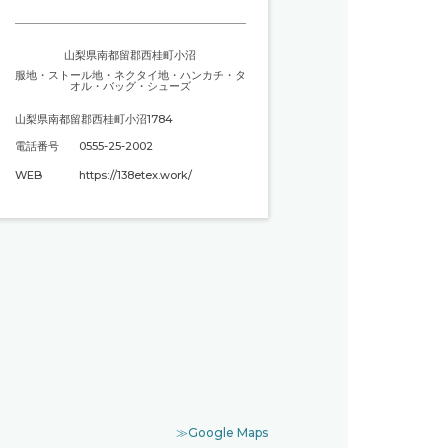
山梨県南都留郡西桂町小沼
服地
・
ストール地
・
ネクタイ地
・
ハンカチ・タ
オル
・
バッグ・シューズ
山梨県南都留郡西桂町小沼1784
電話番号
0555-25-2002
WEB
https://138etex.work/
≫Google Maps