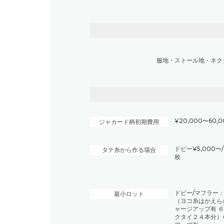
服地
・
ストール地
・
ネク
¥20,000〜60,
ジャカード柄初期費用
ドビー¥5,000〜
タテ糸から作る場合
枚
ドビー/マフラー：
最小ロット
（ヨコ糸はかえら
ャージアップ有 
クタイ２４本分）