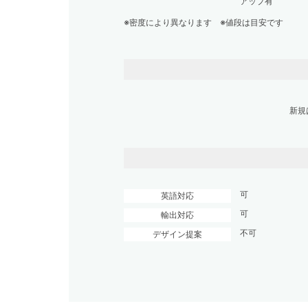
アップ有
※密度により異なります ※値段は目安です
新規
可
英語対応
可
輸出対応
不可
デザイン提案