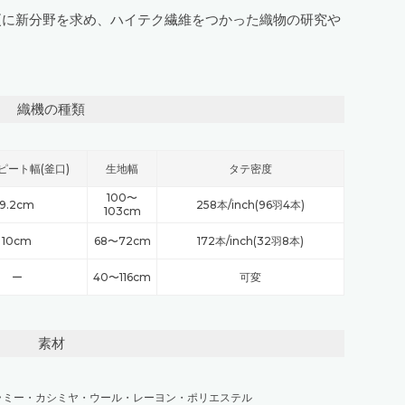
更に新分野を求め、ハイテク繊維をつかった織物の研究や
織機の種類
ピート幅(釜口)
生地幅
タテ密度
100〜
9.2cm
258本/inch(96羽4本)
103cm
10cm
68〜72cm
172本/inch(32羽8本)
ー
40〜116cm
可変
素材
ラミー
・
カシミヤ
・
ウール
・
レーヨン
・
ポリエステル