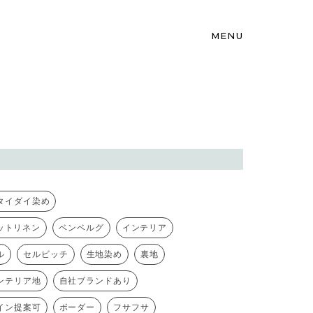
MENU
タイダイ染め
ットリネン
ベンベルグ
インテリア
ル
セルビッチ
生地染め
裏地
ンテリア地
自社ブランドあり
イン提案可
ボーダー
フサフサ