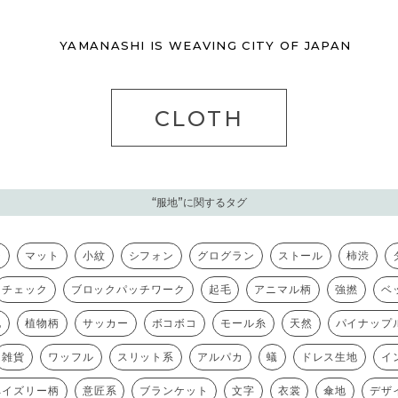
YAMANASHI IS
WEAVING CITY
OF JAPAN
CLOTH
“服地”に関するタグ
チ
マット
小紋
シフォン
グログラン
ストール
柿渋
チェック
ブロックパッチワーク
起毛
アニマル柄
強撚
ベ
地
植物柄
サッカー
ボコボコ
モール糸
天然
パイナップ
雑貨
ワッフル
スリット系
アルパカ
蟻
ドレス生地
イ
ペイズリー柄
意匠系
ブランケット
文字
衣裳
傘地
デザ