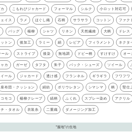
ピカ
こもれびジャカード
フォーマル
シルク
小ロット対応可
フェイス
ラメ
ほぐし織
石柄
サラサラ
コットン
ファク
綾
バッグ
楊柳
シャツ
リネン
天然繊維
大柄
ドレス
コットン
後加工
ラミー
絹
レピア
フィラメント
ネクタ
ウール
ストライプ
後染
無地調
ドビー柄
すけすけ
オー
シャカ
ガーゼ
タフタ
朱子
バック・シューズ
ソイール
ツイール
ジャカード
透け感
フランネル
ギラギラ
フワフワ
座布団・クッション
絹紡
ポリウレタン
シマシマ
柄
堅仕
モコモコ
楊柳クレープ
縞柄
ふくれ
スプレー染め
アクリル
カチ・タオル
衣装糸
二重織
ダメージング加工
"服地"の生地