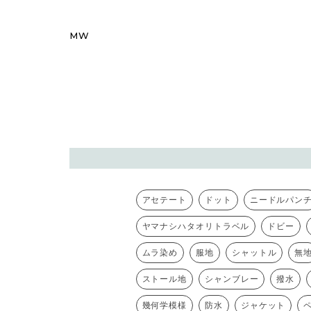
MW
アセテート
ドット
ニードルパン
ヤマナシハタオリトラベル
ドビー
ムラ染め
服地
シャットル
無
ストール地
シャンブレー
撥水
幾何学模様
防水
ジャケット