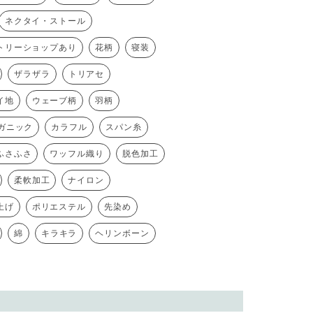
ネクタイ・ストール
トリーショップあり
花柄
寝装
ザラザラ
トリアセ
イ地
ウェーブ柄
羽柄
ガニック
カラフル
スパン糸
ふさふさ
ワッフル織り
脱色加工
柔軟加工
ナイロン
上げ
ポリエステル
先染め
綿
キラキラ
ヘリンボーン