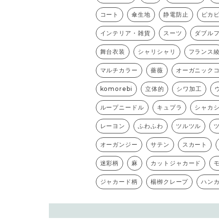
コート
傘生地
静電防止
ピカ
インテリア・雑貨
スーツ
ダブル
舞台衣装
シャリシャリ
フランス
マルチカラー
薔薇
オーガニック
komorebi
立体的
シワ加工
ループニードル
キュプラ
シャカ
レーヨン
ふわふわ
ツルツル
オーガンジー
サテン
スカート
迷彩柄
麻
カットジャカード
ジャカード柄
楊栁クレープ
ハン